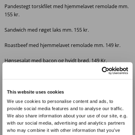
Pandestegt torskfilet med hjemmelavet remolade mm.
155 kr.
Sandwich med røget laks mm. 155 kr.
Roastbeef med hjemmelavet remolade mm. 149 kr.
Hønsesalat med bacon og hvidt brød. 149 Kr.
Saltstegt sild med sennep bløde løg og rødbeder. 155
Kr.
This website uses cookies
Gl. ost med løg og sky. 98 Kr.
We use cookies to personalise content and ads, to
provide social media features and to analyse our traffic.
We also share information about your use of our site, e.g.
with our social media, advertising and analytics partners
who may combine it with other information that you’ve